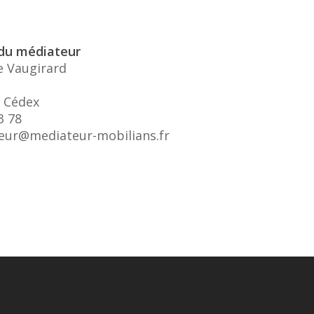
du médiateur
e Vaugirard
 Cédex
3 78
teur@mediateur-mobilians.fr