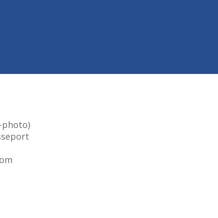
-photo)
sseport
 nom