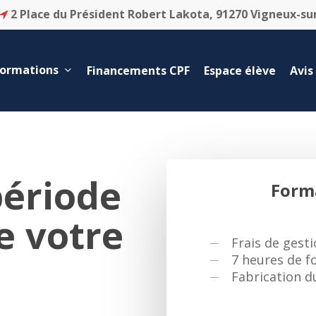
2 Place du Président Robert Lakota, 91270 Vigneux-su
formations
Financements CPF
Espace élève
Avis
période
Form
e votre
Frais de gest
7 heures de f
Fabrication du