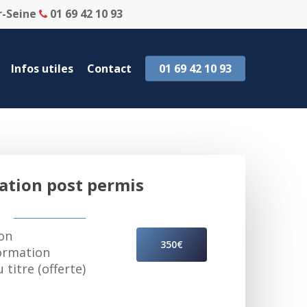
r-Seine
01 69 42 10 93
Infos utiles
Contact
01 69 42 10 93
ation post permis
ion
350€
ormation
 titre (offerte)