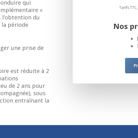
conduire qui
Tarifs TTC
complémentaire «
 l’obtention du
Nos pr
 la période
ager une prise de
P
ire est réduite à 2
mations
lieu de 2 ans pour
ccompagnée), sous
ction entraînant la